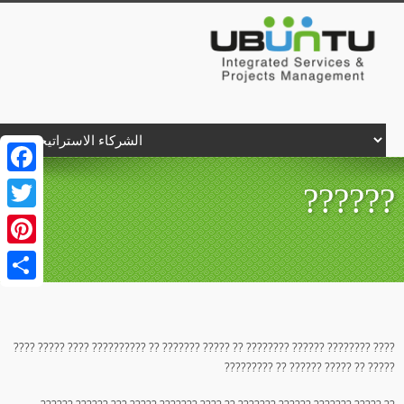
Facebook
??????
Twitter
Pinterest
Share
???? ???????? ?????? ???????? ?? ????? ??????? ?? ?????????? ???? ????? ????
????? ?? ????? ?????? ?? ?????????