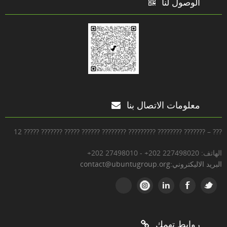
الوصول لنا
معلومات الاتصال بنا
12 ????? ??????? ????? ?????? ???????? ????????? ???????? ??????? – ???
+202 27498010 - +202 227498020 :الهاتف
contact@ubuntugroup.org:البريد الاليكتروني
روابط تهمك